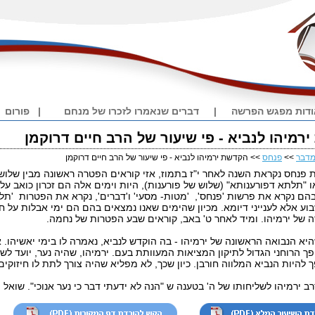
דות מפגש הפרשה
|
דברים שנאמרו לזכרו של מנחם
|
פורום
רמיהו לנביא - פי שיעור של הרב חיים דרוקמן
דבר
>>
פנחס
>> הקדשת ירמיהו לנביא - פי שיעור של הרב חיים דרוקמן
פנחס נקראת השנה לאחר י"ז בתמוז, אזי קוראים הפטרה ראשונה מבין שלוש
ו "תלתא דפורענותא" (שלוש של פורענות), היות וימים אלה הם זכרון כואב ע
ם נקרא את פרשות 'פנחס', 'מטות- מסעי' ו'דברים', נקרא את הפטרות 'תלתא
ע אלא לענייני דיומא. מכיון שהימים שאנו נמצאים בהם הם ימי אבלות על חו
 של ירמיהו.
ומיד לאחר ט' באב, קוראים שבע הפטרות של נחמה.
א הנבואה הראשונה של ירמיהו - בה הוקדש לנביא, נאמרה לו בימי יאשיהו. 
ך הרוחני הגדול לתיקון המציאות המעוותת בעם. ירמיהו, שהיה נער, יועד לש
 להיות הנביא המלווה חורבן. כיון שכך, לא מפליא שהיה צורך לתת לו חיזוקים
ר.
 ירמיהו לשליחותו של ה' בטענה ש "הנה לא ידעתי דבר כי נער אנוכי". שוא