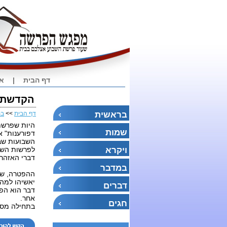
דף הבית
|
או
הקדשת י
בראשית
דף הבית
>>
במ
היות שפרשת 
שמות
דפורענות" א
השבועות שבה
ויקרא
לפרשות השבו
דברי האזהרה
במדבר
ההפטרה, שהי
יאשיהו למהפ
דברים
דבר הוא הפך
אח
חגים
בתחילה מסרב