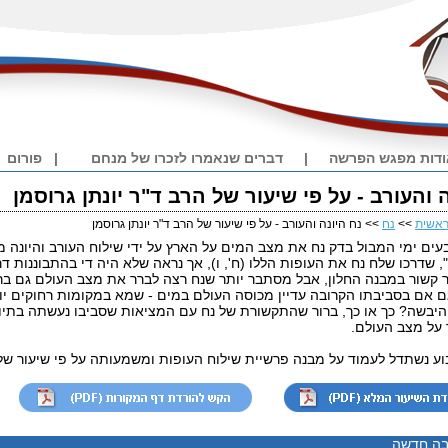
דות מפגש הפרשה
|
דברים שנאמרו לזכרו של מנחם
|
פורום
 והעורב - על פי שיעור של הרב ד"ר יונתן גרוסמן
אשית
>>
נח
>> נח היונה והעורב - על פי שיעור של הרב ד"ר יונתן גרוסמן
ים ימי המבול בדק נח את מצב המים על הארץ על ידי שילוח העורב והיונה מן
ן", שדרכו שלח נח את העופות הללו (ח', ו), אך נראה שלא היה די בהתבוננות 
 קשור במבנה החלון, אבל מסתבר יותר שנח רצה לברר את מצב העולם גם בר
ם אם בסביבתו הקרובה עדיין מכוסה העולם במים - שמא במקומות רחוקים יו
יבשה? כך או כך, ברור שהתקשורת של נח עם המציאות שסביבו נעשתה בתיווכ
 על מצב העולם.
ע נשתדל לעמוד על מבנה פרשיית שילוח העופות ומשמעותה על פי שיעור של 
בה חדשה