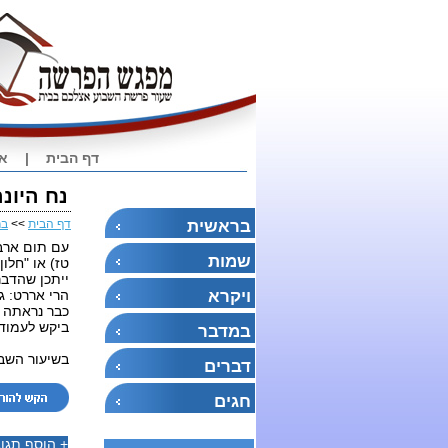
דף הבית
|
או
נח היונה
בראשית
דף הבית
>>
בר
עם תום ארבע
שמות
טז) או "חלו
ייתכן שהדבר
ויקרא
הרי אררט: ג
כבר נראתה ה
ביקש לעמוד
במדבר
בשיעור השבו
דברים
חגים
+
הוסף תגו